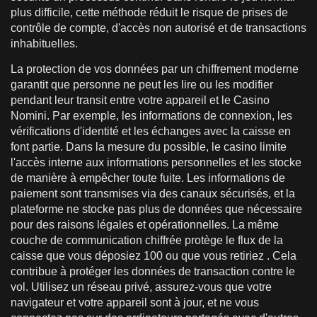
plus difficile, cette méthode réduit le risque de prises de
contrôle de compte, d'accès non autorisé et de transactions
inhabituelles.
La protection de vos données par un chiffrement moderne
garantit que personne ne peut les lire ou les modifier
pendant leur transit entre votre appareil et le Casino
Nomini. Par exemple, les informations de connexion, les
vérifications d'identité et les échanges avec la caisse en
font partie. Dans la mesure du possible, le casino limite
l'accès interne aux informations personnelles et les stocke
de manière à empêcher toute fuite. Les informations de
paiement sont transmises via des canaux sécurisés, et la
plateforme ne stocke pas plus de données que nécessaire
pour des raisons légales et opérationnelles. La même
couche de communication chiffrée protège le flux de la
caisse que vous déposiez 100 ou que vous retiriez . Cela
contribue à protéger les données de transaction contre le
vol. Utilisez un réseau privé, assurez-vous que votre
navigateur et votre appareil sont à jour, et ne vous