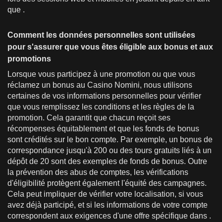
que .
Comment les données personnelles sont utilisées
pour s'assurer que vous êtes éligible aux bonus et aux
promotions
Lorsque vous participez à une promotion ou que vous
réclamez un bonus au Casino Nomini, nous utilisons
certaines de vos informations personnelles pour vérifier
que vous remplissez les conditions et les règles de la
promotion. Cela garantit que chacun reçoit ses
récompenses équitablement et que les fonds de bonus
sont crédités sur le bon compte. Par exemple, un bonus de
correspondance jusqu'à 200 ou des tours gratuits liés à un
dépôt de 20 sont des exemples de fonds de bonus. Outre
la prévention des abus de comptes, les vérifications
d'éligibilité protègent également l'équité des campagnes.
Cela peut impliquer de vérifier votre localisation, si vous
avez déjà participé, et si les informations de votre compte
correspondent aux exigences d'une offre spécifique dans .