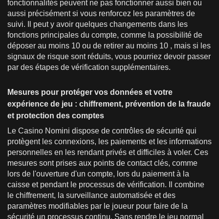
fonctionnalités peuvent ne pas fonctionner aussi bien ou
aussi précisément si vous renforcez les paramètres de
suivi. Il peut y avoir quelques changements dans les
fonctions principales du compte, comme la possibilité de
déposer au moins 10 ou de retirer au moins 10 , mais si les
signaux de risque sont réduits, vous pourriez devoir passer
par des étapes de vérification supplémentaires.
Mesures pour protéger vos données et votre
expérience de jeu : chiffrement, prévention de la fraude
et protection des comptes
Le Casino Nomini dispose de contrôles de sécurité qui
protègent les connexions, les paiements et les informations
personnelles en les rendant privés et difficiles à voler. Ces
mesures sont prises aux points de contact clés, comme
lors de l'ouverture d'un compte, lors du paiement à la
caisse et pendant le processus de vérification. Il combine
le chiffrement, la surveillance automatisée et des
paramètres modifiables par le joueur pour faire de la
sécurité un processus continu. Sans rendre le jeu normal