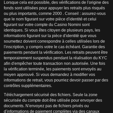
Lorsque cela est possible, des vérifications de l'origine des
fonds sont utilisées pour appuyer les retraits plus risqués
ou plus importants, comme 2000 . Conseil : assurez-vous
que le nom figurant sur votre pièce d'identité et celui
figurant sur votre compte du Casino Nomini sont
identiques. Si vous êtes citoyen de plusieurs pays, les
informations figurant sur la pièce d'identité que vous
soumettez doivent correspondre à celles utilisées lors de
l'inscription, y compris votre le cas échéant. Garantie des
paiements pendant la vérification. Les retraits peuvent être
temporairement suspendus pendant la réalisation du KYC
afin d'empêcher toute transaction non autorisée. Une fois
la vérification terminée, les paiements sont envoyés au
moyen approuvé. Si vous demandez à modifier vos
informations de retrait, vous pourriez devoir passer par des
contrôles supplémentaires.
Téléchargement sécurisé des fichiers. Seule la zone
sécurisée du compte doit être utilisée pour envoyer des
documents. N'envoyez pas de fichiers privés ou
d'informations de paiement complètes via des canaux