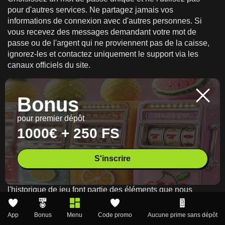
pour d'autres services. Ne partagez jamais vos
informations de connexion avec d'autres personnes. Si
vous recevez des messages demandant votre mot de
passe ou de l'argent qui ne proviennent pas de la caisse,
ignorez-les et contactez uniquement le support via les
canaux officiels du site.
FAQ
Bonus
Quels types d'informations le Casino Nomini collecte-t-
pour premier dépôt
il, et comment ces informations affectent-elles les
1000€ + 250 FS
dépôts et les retraits ?
Les informations de paiement (identifiants de moyen de
S'inscrire
paiement, détails de carte masqués, identifiants de
transaction), les informations d'appareil et d'IP, ainsi que
l'historique de jeu font partie des éléments que nous
collectons. Cela nous aide à traiter les dépôts et les
retraits, à prévenir la fraude, à respecter les règles de lutte
App
Bonus
Menu
Code promo
Aucune prime sans dépôt
contre le blanchiment d'argent et à garantir que les