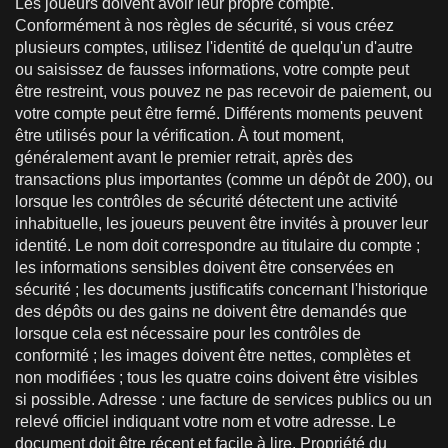
Les joueurs doivent avoir leur propre compte.
Conformément à nos règles de sécurité, si vous créez
plusieurs comptes, utilisez l'identité de quelqu'un d'autre
ou saisissez de fausses informations, votre compte peut
être restreint, vous pouvez ne pas recevoir de paiement, ou
votre compte peut être fermé. Différents moments peuvent
être utilisés pour la vérification. À tout moment,
généralement avant le premier retrait, après des
transactions plus importantes (comme un dépôt de 200), ou
lorsque les contrôles de sécurité détectent une activité
inhabituelle, les joueurs peuvent être invités à prouver leur
identité. Le nom doit correspondre au titulaire du compte ;
les informations sensibles doivent être conservées en
sécurité ; les documents justificatifs concernant l'historique
des dépôts ou des gains ne doivent être demandés que
lorsque cela est nécessaire pour les contrôles de
conformité ; les images doivent être nettes, complètes et
non modifiées ; tous les quatre coins doivent être visibles
si possible. Adresse : une facture de services publics ou un
relevé officiel indiquant votre nom et votre adresse. Le
document doit être récent et facile à lire. Propriété du