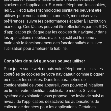
stockées de l'application. Sur votre téléphone, les cookies,
les SDK et d'autres technologies similaires peuvent être
utilisés pour vous maintenir connecté, mémoriser vos
préférences, suivre les performances et aider à l'attribution
marketing. Ces tâches peuvent être effectuées par les SDK
d'application plutôt que par les cookies du navigateur dans
les applications mobiles, mais l'objectif est le même :
maintenir le fonctionnement des fonctionnalités et suivre
l'utilisation pour améliorer la fiabilité.
Contrôles de suivi que vous pouvez utiliser
Pour jouer sur le web depuis votre téléphone, utilisez les
contrôles de cookies de votre navigateur, comme bloquer
ou effacer les cookies. Dans les paramètres de
confidentialité de votre appareil, vous pouvez réinitialiser
ou limiter votre identifiant publicitaire mobile. Si votre
système d'exploitation vous propose une invite de suivi au
niveau de l'application, désactivez les autorisations de
collecte de données pour les applications. Certaines