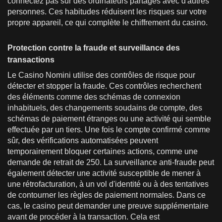
connectez pas sur des ordinateurs partagés avec d'autres
personnes. Ces habitudes réduisent les risques sur votre
propre appareil, ce qui complète le chiffrement du casino.
Protection contre la fraude et surveillance des
transactions
Le Casino Nomini utilise des contrôles de risque pour
détecter et stopper la fraude. Ces contrôles recherchent
des éléments comme des schémas de connexion
inhabituels, des changements soudains de compte, des
schémas de paiement étranges ou une activité qui semble
effectuée par un tiers. Une fois le compte confirmé comme
sûr, des vérifications automatisées peuvent
temporairement bloquer certaines actions, comme une
demande de retrait de 250. La surveillance anti-fraude peut
également détecter une activité susceptible de mener à
une rétrofacturation, à un vol d'identité ou à des tentatives
de contourner les règles de paiement normales. Dans ce
cas, le casino peut demander une preuve supplémentaire
avant de procéder à la transaction. Cela est