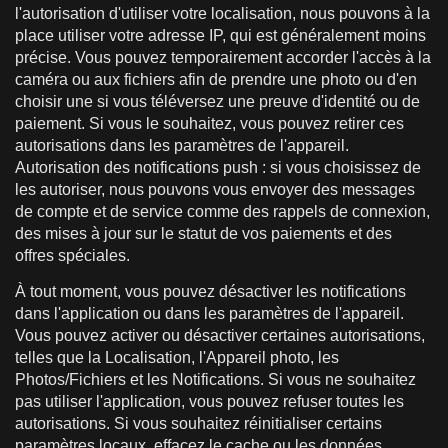
l'autorisation d'utiliser votre localisation, nous pouvons à la
place utiliser votre adresse IP, qui est généralement moins
précise. Vous pouvez temporairement accorder l'accès à la
caméra ou aux fichiers afin de prendre une photo ou d'en
choisir une si vous téléversez une preuve d'identité ou de
paiement. Si vous le souhaitez, vous pouvez retirer ces
autorisations dans les paramètres de l'appareil.
Autorisation des notifications push : si vous choisissez de
les autoriser, nous pouvons vous envoyer des messages
de compte et de service comme des rappels de connexion,
des mises à jour sur le statut de vos paiements et des
offres spéciales.
À tout moment, vous pouvez désactiver les notifications
dans l'application ou dans les paramètres de l'appareil.
Vous pouvez activer ou désactiver certaines autorisations,
telles que la Localisation, l'Appareil photo, les
Photos/Fichiers et les Notifications. Si vous ne souhaitez
pas utiliser l'application, vous pouvez refuser toutes les
autorisations. Si vous souhaitez réinitialiser certains
paramètres locaux, effacez le cache ou les données