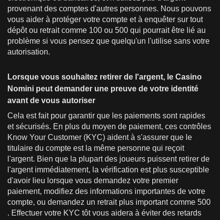
provenant des comptes d'autres personnes. Nous pouvons
vous aider à protéger votre compte et à enquêter sur tout
dépôt ou retrait comme 100 ou 500 qui pourrait être lié au
problème si vous pensez que quelqu'un l'utilise sans votre
autorisation.
Lorsque vous souhaitez retirer de l'argent, le Casino
Nomini peut demander une preuve de votre identité
avant de vous autoriser
Cela est fait pour garantir que les paiements sont rapides
et sécurisés. En plus du moyen de paiement, ces contrôles
Know Your Customer (KYC) aident à s'assurer que le
titulaire du compte est la même personne qui reçoit
l'argent. Bien que la plupart des joueurs puissent retirer de
l'argent immédiatement, la vérification est plus susceptible
d'avoir lieu lorsque vous demandez votre premier
paiement, modifiez des informations importantes de votre
compte, ou demandez un retrait plus important comme 500
. Effectuer votre KYC tôt vous aidera à éviter des retards