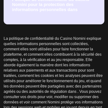
Nomini pour la protection des
informations personnelles dans
La politique de confidentialité du Casino Nomini explique
quelles informations personnelles sont collectées,
comment elles sont utilisées pour faire fonctionner la
plateforme, et comment elles contribuent à la sécurité des
comptes, à la vérification et au jeu responsable. Elle
aborde également la manière dont les informations
relatives aux paiements et aux transactions pour sont
traitées, comment les cookies et les analyses peuvent être
utilisés pour améliorer le fonctionnement du jeu, et quand
les données peuvent être partagées avec des partenaires
agréés ou des autorités de régulation dans . Vous pouvez
consulter vos droits pour voir, modifier ou supprimer des
données et voir comment Nomini protège vos informations
lors des sessions web et mobiles en jouant depuis en tant