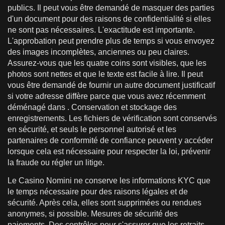
publics. Il peut vous être demandé de masquer des parties
d'un document pour des raisons de confidentialité si elles
ne sont pas nécessaires. L'exactitude est importante.
L'approbation peut prendre plus de temps si vous envoyez
des images incomplètes, anciennes ou peu claires.
Assurez-vous que les quatre coins sont visibles, que les
photos sont nettes et que le texte est facile à lire. Il peut
vous être demandé de fournir un autre document justificatif
si votre adresse diffère parce que vous avez récemment
déménagé dans . Conservation et stockage des
enregistrements. Les fichiers de vérification sont conservés
en sécurité, et seuls le personnel autorisé et les
partenaires de conformité de confiance peuvent y accéder
lorsque cela est nécessaire pour respecter la loi, prévenir
la fraude ou régler un litige.
Le Casino Nomini ne conserve les informations KYC que
le temps nécessaire pour des raisons légales et de
sécurité. Après cela, elles sont supprimées ou rendues
anonymes, si possible. Mesures de sécurité des
paiements. Des contrôles pour s'assurer que les retraits