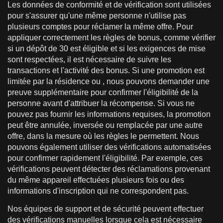
Les données de conformité et de vérification sont utilisées
pour s'assurer qu'une même personne n'utilise pas
plusieurs comptes pour réclamer la même offre. Pour
appliquer correctement les règles de bonus, comme vérifier
si un dépôt de 30 est éligible et si les exigences de mise
sont respectées, il est nécessaire de suivre les
transactions et l'activité des bonus. Si une promotion est
limitée par la résidence ou , nous pouvons demander une
preuve supplémentaire pour confirmer l'éligibilité de la
personne avant d'attribuer la récompense. Si vous ne
pouvez pas fournir les informations requises, la promotion
peut être annulée, inversée ou remplacée par une autre
offre, dans la mesure où les règles le permettent. Nous
pouvons également utiliser des vérifications automatisées
pour confirmer rapidement l'éligibilité. Par exemple, ces
vérifications peuvent détecter des réclamations provenant
du même appareil effectuées plusieurs fois ou des
informations d'inscription qui ne correspondent pas.
Nos équipes de support et de sécurité peuvent effectuer
des vérifications manuelles lorsque cela est nécessaire