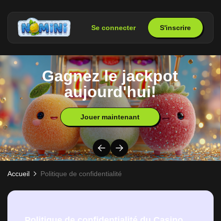
Se connecter
S'inscrire
Gagnez le jackpot
aujourd'hui!
Jouer maintenant
Accueil
Politique de confidentialité
Politique de confidentialité du Casino