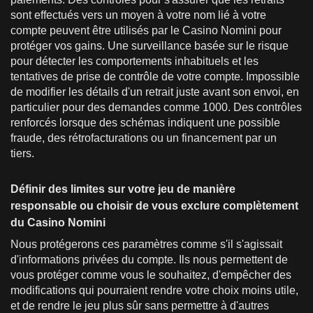
sont effectués vers un moyen à votre nom lié à votre
compte peuvent être utilisés par le Casino Nomini pour
protéger vos gains. Une surveillance basée sur le risque
pour détecter les comportements inhabituels et les
tentatives de prise de contrôle de votre compte. Impossible
de modifier les détails d'un retrait juste avant son envoi, en
particulier pour des demandes comme 1000. Des contrôles
renforcés lorsque des schémas indiquent une possible
fraude, des rétrofacturations ou un financement par un
tiers.
Définir des limites sur votre jeu de manière
responsable ou choisir de vous exclure complètement
du Casino Nomini
Nous protégerons ces paramètres comme s'il s'agissait
d'informations privées du compte. Ils nous permettent de
vous protéger comme vous le souhaitez, d'empêcher des
modifications qui pourraient rendre votre choix moins utile,
et de rendre le jeu plus sûr sans permettre à d'autres