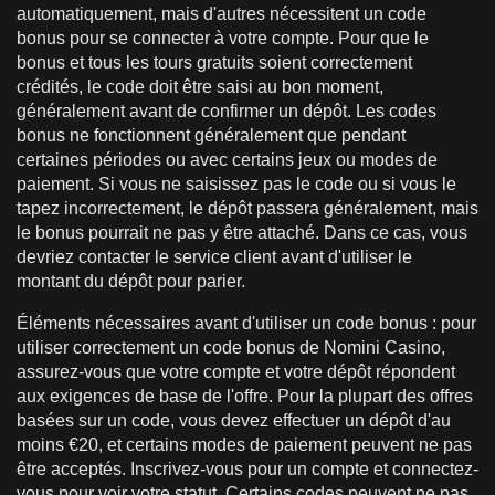
automatiquement, mais d'autres nécessitent un code
bonus pour se connecter à votre compte. Pour que le
bonus et tous les tours gratuits soient correctement
crédités, le code doit être saisi au bon moment,
généralement avant de confirmer un dépôt. Les codes
bonus ne fonctionnent généralement que pendant
certaines périodes ou avec certains jeux ou modes de
paiement. Si vous ne saisissez pas le code ou si vous le
tapez incorrectement, le dépôt passera généralement, mais
le bonus pourrait ne pas y être attaché. Dans ce cas, vous
devriez contacter le service client avant d'utiliser le
montant du dépôt pour parier.
Éléments nécessaires avant d'utiliser un code bonus : pour
utiliser correctement un code bonus de Nomini Casino,
assurez-vous que votre compte et votre dépôt répondent
aux exigences de base de l'offre. Pour la plupart des offres
basées sur un code, vous devez effectuer un dépôt d'au
moins €20, et certains modes de paiement peuvent ne pas
être acceptés. Inscrivez-vous pour un compte et connectez-
vous pour voir votre statut. Certains codes peuvent ne pas