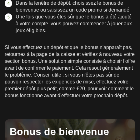
Dans la fenêtre de dépôt, choisissez le bonus de
bienvenue ou saisissez un code promo si demandé.
Une fois que vous êtes sûr que le bonus a été ajouté
à votre compte, vous pouvez commencer à jouer aux
jeux éligibles.
Si vous effectuez un dépôt et que le bonus n'apparaît pas,
retournez à la page de la caisse et vérifiez à nouveau votre
section bonus. Une solution simple consiste à choisir l'offre
avant de confirmer le paiement. Cela résout généralement
le problème. Conseil utile : si vous n'êtes pas sûr de
pouvoir respecter les exigences de mise, effectuez votre
premier dépôt plus petit, comme €20, pour voir comment le
bonus fonctionne avant d'effectuer votre prochain dépôt.
Bonus de bienvenue