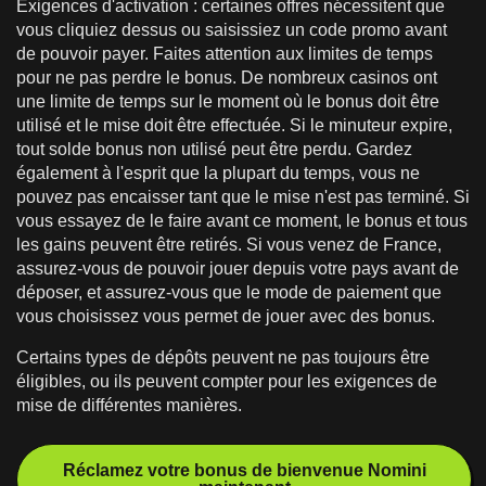
Exigences d'activation : certaines offres nécessitent que
vous cliquiez dessus ou saisissiez un code promo avant
de pouvoir payer. Faites attention aux limites de temps
pour ne pas perdre le bonus. De nombreux casinos ont
une limite de temps sur le moment où le bonus doit être
utilisé et le mise doit être effectuée. Si le minuteur expire,
tout solde bonus non utilisé peut être perdu. Gardez
également à l'esprit que la plupart du temps, vous ne
pouvez pas encaisser tant que le mise n'est pas terminé. Si
vous essayez de le faire avant ce moment, le bonus et tous
les gains peuvent être retirés. Si vous venez de France,
assurez-vous de pouvoir jouer depuis votre pays avant de
déposer, et assurez-vous que le mode de paiement que
vous choisissez vous permet de jouer avec des bonus.
Certains types de dépôts peuvent ne pas toujours être
éligibles, ou ils peuvent compter pour les exigences de
mise de différentes manières.
Réclamez votre bonus de bienvenue Nomini