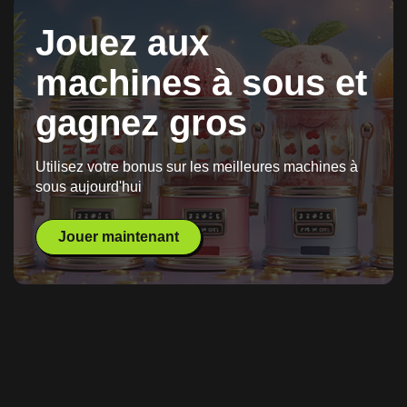
Jouez aux
machines à sous et
gagnez gros
Utilisez votre bonus sur les meilleures machines à
sous aujourd'hui
Jouer maintenant