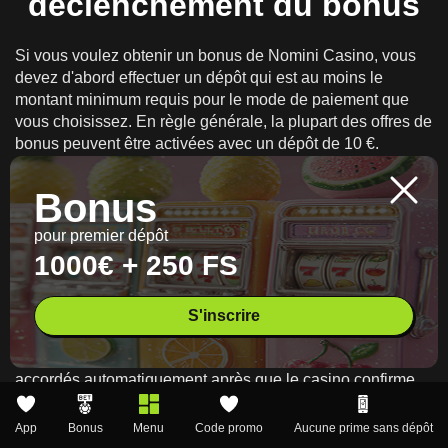
déclenchement du bonus
Si vous voulez obtenir un bonus de Nomini Casino, vous
devez d'abord effectuer un dépôt qui est au moins le
montant minimum requis pour le mode de paiement que
vous choisissez. En règle générale, la plupart des offres de
bonus peuvent être activées avec un dépôt de 10 €.
Cependant, certaines méthodes peuvent nécessiter 20 €
ou plus pour être éligibles à l'offre. Les limites de dépôt
Bonus
sont différentes du dépôt minimum et peuvent affecter le
montant de votre bonus que vous obtenez. Le bonus ne
pour premier dépôt
sera calculé que jusqu'à la limite indiquée, comme jusqu'à
1000€ + 250 FS
200 €. Si une offre a un montant de dépôt maximum, tout
montant supérieur à cette limite sera toujours ajouté à votre
S'inscrire
solde.
Comment obtenir un bonus : la plupart des bonus sont
accordés automatiquement après que le casino confirme
une transaction réussie et que le montant du dépôt est
suffisant pour être éligible à l'offre. Ce qui compte le plus
App
Bonus
Menu
Code promo
Aucune prime sans dépôt
dans la vie réelle est le montant que vous déposez, le