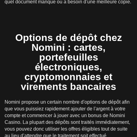
quel document manque ou a besoin d'une meilleure copie.
Options de dépôt chez
Nomini : cartes,
portefeuilles
électroniques,
cryptomonnaies et
virements bancaires
Nomini propose un certain nombre d'options de dépôt afin
que vous puissiez rapidement ajouter de l'argent à votre
compte et commencer à jouer avec un bonus de Nomini
Casino. La plupart des dépôts sont traités immédiatement,
vous pouvez donc utiliser les offres éligibles tout de suite
au lieu d'attendre que le traitement soit effectué