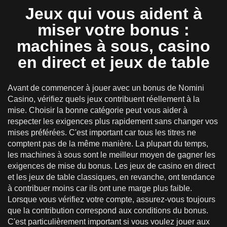
Jeux qui vous aident à
miser votre bonus :
machines à sous, casino
en direct et jeux de table
Avant de commencer à jouer avec un bonus de Nomini
Casino, vérifiez quels jeux contribuent réellement à la
mise. Choisir la bonne catégorie peut vous aider à
respecter les exigences plus rapidement sans changer vos
mises préférées. C'est important car tous les titres ne
comptent pas de la même manière. La plupart du temps,
les machines à sous sont le meilleur moyen de gagner les
exigences de mise du bonus. Les jeux de casino en direct
et les jeux de table classiques, en revanche, ont tendance
à contribuer moins car ils ont une marge plus faible.
Lorsque vous vérifiez votre compte, assurez-vous toujours
que la contribution correspond aux conditions du bonus.
C'est particulièrement important si vous voulez jouer aux