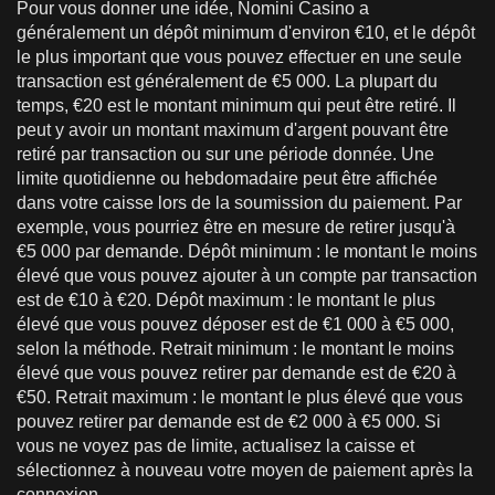
Pour vous donner une idée, Nomini Casino a
généralement un dépôt minimum d'environ €10, et le dépôt
le plus important que vous pouvez effectuer en une seule
transaction est généralement de €5 000. La plupart du
temps, €20 est le montant minimum qui peut être retiré. Il
peut y avoir un montant maximum d'argent pouvant être
retiré par transaction ou sur une période donnée. Une
limite quotidienne ou hebdomadaire peut être affichée
dans votre caisse lors de la soumission du paiement. Par
exemple, vous pourriez être en mesure de retirer jusqu'à
€5 000 par demande. Dépôt minimum : le montant le moins
élevé que vous pouvez ajouter à un compte par transaction
est de €10 à €20. Dépôt maximum : le montant le plus
élevé que vous pouvez déposer est de €1 000 à €5 000,
selon la méthode. Retrait minimum : le montant le moins
élevé que vous pouvez retirer par demande est de €20 à
€50. Retrait maximum : le montant le plus élevé que vous
pouvez retirer par demande est de €2 000 à €5 000. Si
vous ne voyez pas de limite, actualisez la caisse et
sélectionnez à nouveau votre moyen de paiement après la
connexion.