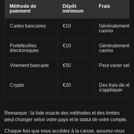
Méthode de
Dépôt
Frais
paiement
minimum
Cartes bancaires
€10
Généralement 0 
casino
Portefeuilles
€10
Généralement 0 
électroniques
casino
Virement bancaire
€50
Peut varier selo
Crypto
€20
Des frais de ré
s'appliquer
Remarque : la liste exacte des méthodes et des limites
peut changer selon votre pays et le statut de votre compte.
Chaque fois que vous accédez à la caisse, assurez-vous