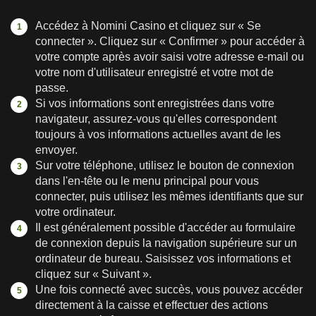
Accédez à Nomini Casino et cliquez sur « Se
connecter ». Cliquez sur « Confirmer » pour accéder à
votre compte après avoir saisi votre adresse e-mail ou
votre nom d'utilisateur enregistré et votre mot de
passe.
Si vos informations sont enregistrées dans votre
navigateur, assurez-vous qu'elles correspondent
toujours à vos informations actuelles avant de les
envoyer.
Sur votre téléphone, utilisez le bouton de connexion
dans l'en-tête ou le menu principal pour vous
connecter, puis utilisez les mêmes identifiants que sur
votre ordinateur.
Il est généralement possible d'accéder au formulaire
de connexion depuis la navigation supérieure sur un
ordinateur de bureau. Saisissez vos informations et
cliquez sur « Suivant ».
Une fois connecté avec succès, vous pouvez accéder
directement à la caisse et effectuer des actions