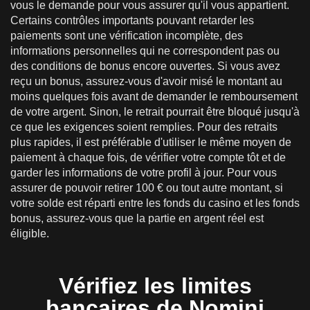
vous le demande pour vous assurer qu'il vous appartient.
Certains contrôles importants pouvant retarder les
paiements sont une vérification incomplète, des
informations personnelles qui ne correspondent pas ou
des conditions de bonus encore ouvertes. Si vous avez
reçu un bonus, assurez-vous d'avoir misé le montant au
moins quelques fois avant de demander le remboursement
de votre argent. Sinon, le retrait pourrait être bloqué jusqu'à
ce que les exigences soient remplies. Pour des retraits
plus rapides, il est préférable d'utiliser le même moyen de
paiement à chaque fois, de vérifier votre compte tôt et de
garder les informations de votre profil à jour. Pour vous
assurer de pouvoir retirer 100 € ou tout autre montant, si
votre solde est réparti entre les fonds du casino et les fonds
bonus, assurez-vous que la partie en argent réel est
éligible.
Vérifiez les limites
bancaires de Nomini