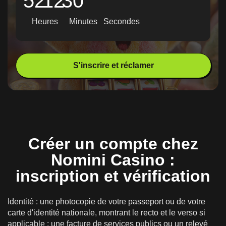
52
12
29
Heures
Minutes
Secondes
S'inscrire et réclamer
Créer un compte chez
Nomini Casino :
inscription et vérification
Identité : une photocopie de votre passeport ou de votre
carte d'identité nationale, montrant le recto et le verso si
applicable ; une facture de services publics ou un relevé