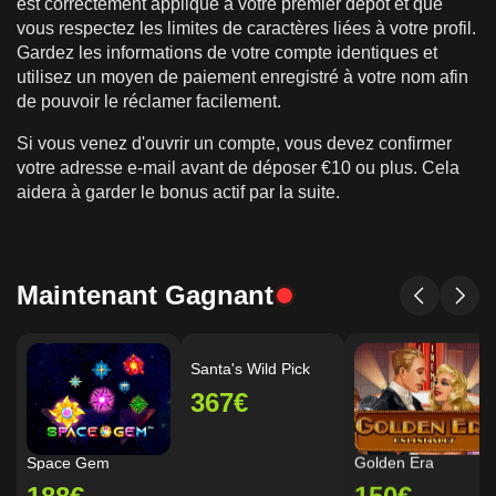
est correctement appliqué à votre premier dépôt et que
vous respectez les limites de caractères liées à votre profil.
Gardez les informations de votre compte identiques et
utilisez un moyen de paiement enregistré à votre nom afin
de pouvoir le réclamer facilement.
Si vous venez d'ouvrir un compte, vous devez confirmer
votre adresse e-mail avant de déposer €10 ou plus. Cela
aidera à garder le bonus actif par la suite.
Maintenant Gagnant
Space Gem
Santa's Wild Pick
Golden Era