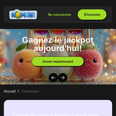
Se connecter
S'inscrire
Gagnez le jackpot
aujourd'hui!
Jouer maintenant
Accueil
Connexion
Connectez-vous à Nomini Casino dans